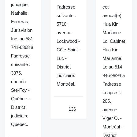
juridique
l"adresse
cet
Nathalie
suivante :
avocat(e)
Ferreras,
5710,
Hua Kin
Jurisvision
avenue
Marianne
Inc. au 581
Lockwood -
Lo, Cabinet
741-6868 à
Côte-Saint-
Hua Kin
l"adresse
Luc -
Marianne
suivante :
District
Lo au 514
3375,
judiciaire:
946-9894 à
chemin
Montréal.
l"adresse
Ste-Foy -
ci-après :
Québec -
205,
District
136
avenue
judiciaire:
Viger O. -
Québec.
Montréal -
District