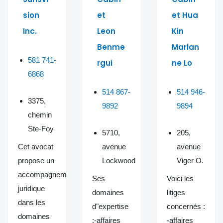
sion
et
et Hua
Inc.
Leon
Kin
Benme
Marian
581 741-
rgui
ne Lo
6868
514 867-
514 946-
3375,
9892
9894
chemin
Ste-Foy
5710,
205,
Cet avocat
avenue
avenue
propose un
Lockwood
Viger O.
accompagnement
Ses
Voici les
juridique
domaines
litiges
dans les
d"expertise
concernés :
domaines
:-affaires
-affaires