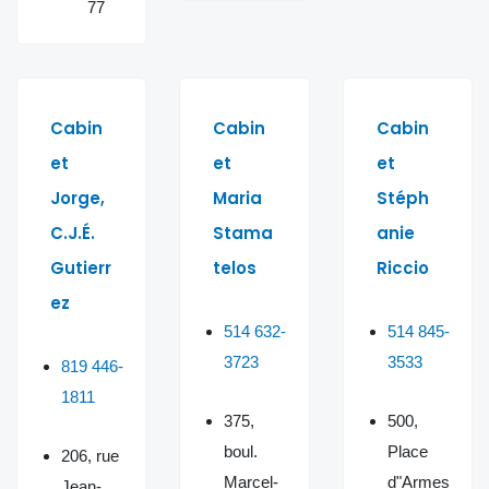
77
Cabin
Cabin
Cabin
et
et
et
Jorge,
Maria
Stéph
C.J.É.
Stama
anie
Gutierr
telos
Riccio
ez
514 632-
514 845-
3723
3533
819 446-
1811
375,
500,
boul.
Place
206, rue
Marcel-
d"Armes
Jean-