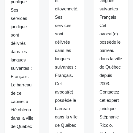
et
langues
publique.
citoyenneté.
suivantes :
Ses
Ses
Français.
services
services
Cet
juridique
sont
avocat(e)
sont
délivrés
possède le
délivrés
dans les
barreau
dans les
langues
dans la ville
langues
suivantes :
de Québec
suivantes :
Français.
depuis
Français.
Cet
2003.
Le barreau
avocat(e)
Contactez
de ce
possède le
cet expert
cabinet a
barreau
juridique
été obtenu
dans la ville
Stéphanie
dans la ville
de Québec
Riccio,
de Québec