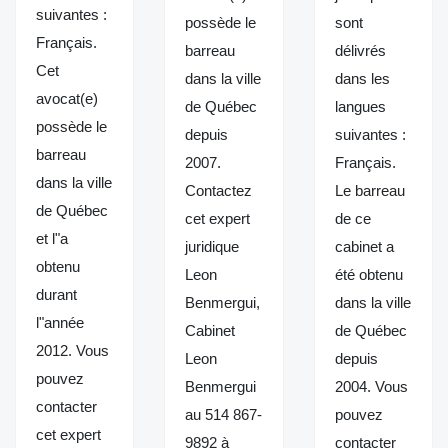
suivantes :
possède le
sont
Français.
barreau
délivrés
Cet
dans la ville
dans les
avocat(e)
de Québec
langues
possède le
depuis
suivantes :
barreau
2007.
Français.
dans la ville
Contactez
Le barreau
de Québec
cet expert
de ce
et l"a
juridique
cabinet a
obtenu
Leon
été obtenu
durant
Benmergui,
dans la ville
l"année
Cabinet
de Québec
2012. Vous
Leon
depuis
pouvez
Benmergui
2004. Vous
contacter
au 514 867-
pouvez
cet expert
9892 à
contacter