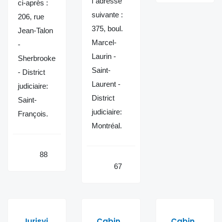
l"adresse
ci-après :
suivante :
206, rue
375, boul.
Jean-Talon
Marcel-
-
Laurin -
Sherbrooke
Saint-
- District
Laurent -
judiciaire:
District
Saint-
judiciaire:
François.
Montréal.
88
67
Jurisvi
Cabin
Cabin