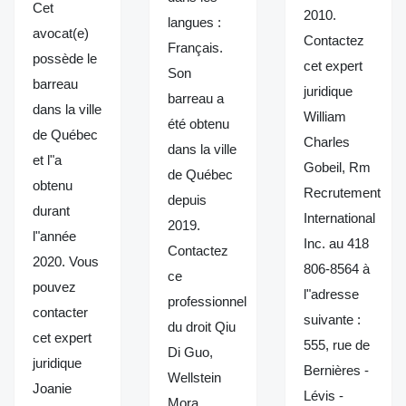
Cet
2010.
langues :
avocat(e)
Contactez
Français.
possède le
cet expert
Son
barreau
juridique
barreau a
dans la ville
William
été obtenu
de Québec
Charles
dans la ville
et l"a
Gobeil, Rm
de Québec
obtenu
Recrutement
depuis
durant
International
2019.
l"année
Inc. au 418
Contactez
2020. Vous
806-8564 à
ce
pouvez
l"adresse
professionnel
contacter
suivante :
du droit Qiu
cet expert
555, rue de
Di Guo,
juridique
Bernières -
Wellstein
Joanie
Lévis -
Mora