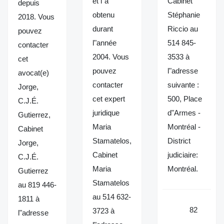
et l"a
Cabinet
depuis
obtenu
Stéphanie
2018. Vous
durant
Riccio au
pouvez
l"année
514 845-
contacter
2004. Vous
3533 à
cet
pouvez
l"adresse
avocat(e)
contacter
suivante :
Jorge,
cet expert
500, Place
C.J.É.
juridique
d"Armes -
Gutierrez,
Maria
Montréal -
Cabinet
Stamatelos,
District
Jorge,
Cabinet
judiciaire:
C.J.É.
Maria
Montréal.
Gutierrez
Stamatelos
au 819 446-
au 514 632-
1811 à
82
3723 à
l"adresse