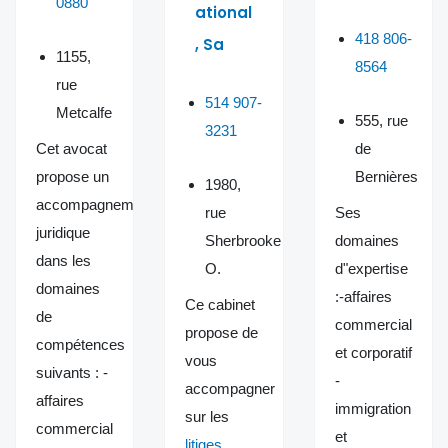
0880
ational
418 806-
, Sa
1155,
8564
rue
514 907-
Metcalfe
555, rue
3231
Cet avocat
de
propose un
Bernières
1980,
accompagnement
rue
Ses
juridique
Sherbrooke
domaines
dans les
O.
d"expertise
domaines
:-affaires
Ce cabinet
de
commercial
propose de
compétences
et corporatif
vous
suivants : -
-
accompagner
affaires
immigration
sur les
commercial
et
litiges