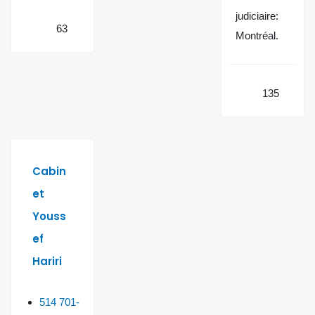
judiciaire:
63
Montréal.
135
Cabin
et
Youss
ef
Hariri
514 701-