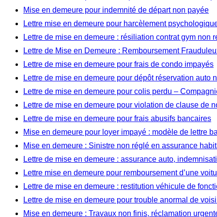
Mise en demeure pour indemnité de départ non payée
Lettre mise en demeure pour harcèlement psychologique 
Lettre de mise en demeure : résiliation contrat gym non 
Lettre de Mise en Demeure : Remboursement Frauduleux
Lettre de mise en demeure pour frais de condo impayés
Lettre de mise en demeure pour dépôt réservation auto
Lettre de mise en demeure pour colis perdu – Compagnie
Lettre de mise en demeure pour violation de clause de 
Lettre de mise en demeure pour frais abusifs bancaires
Mise en demeure pour loyer impayé : modèle de lettre b
Mise en demeure : Sinistre non réglé en assurance habit
Lettre de mise en demeure : assurance auto, indemnisat
Lettre mise en demeure pour remboursement d’une voitu
Lettre de mise en demeure : restitution véhicule de fonct
Lettre de mise en demeure pour trouble anormal de vois
Mise en demeure : Travaux non finis, réclamation urgent