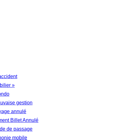
accident
ilier »
ondo
auvaise gestion
yage annulé
nt Billet Annulé
tude de passage
honie mobile