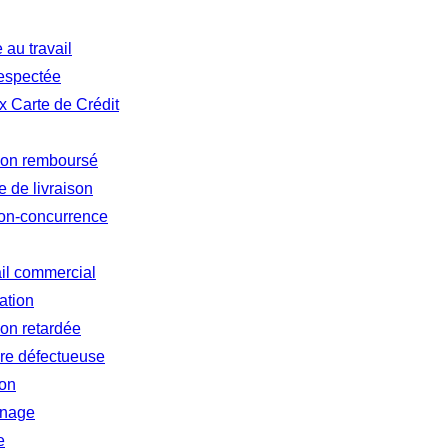
au travail
respectée
 Carte de Crédit
 non remboursé
 de livraison
non-concurrence
ail commercial
ation
ion retardée
re défectueuse
ion
inage
e