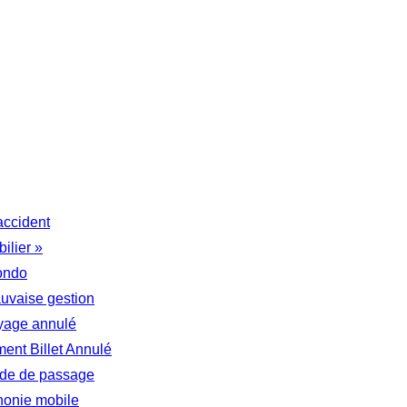
accident
ilier »
ondo
auvaise gestion
yage annulé
nt Billet Annulé
tude de passage
honie mobile