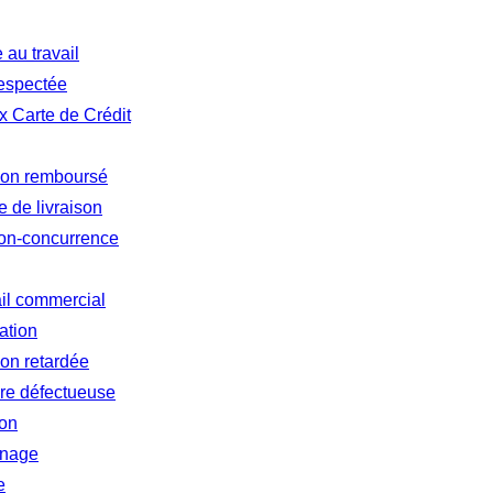
au travail
respectée
 Carte de Crédit
 non remboursé
 de livraison
non-concurrence
ail commercial
ation
ion retardée
re défectueuse
ion
inage
e