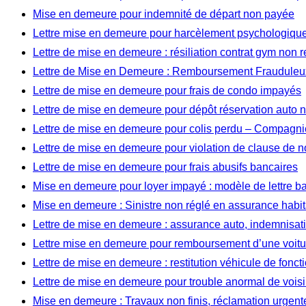
Mise en demeure pour indemnité de départ non payée
Lettre mise en demeure pour harcèlement psychologique 
Lettre de mise en demeure : résiliation contrat gym non 
Lettre de Mise en Demeure : Remboursement Frauduleux
Lettre de mise en demeure pour frais de condo impayés
Lettre de mise en demeure pour dépôt réservation auto
Lettre de mise en demeure pour colis perdu – Compagnie
Lettre de mise en demeure pour violation de clause de 
Lettre de mise en demeure pour frais abusifs bancaires
Mise en demeure pour loyer impayé : modèle de lettre b
Mise en demeure : Sinistre non réglé en assurance habit
Lettre de mise en demeure : assurance auto, indemnisat
Lettre mise en demeure pour remboursement d’une voitu
Lettre de mise en demeure : restitution véhicule de fonct
Lettre de mise en demeure pour trouble anormal de vois
Mise en demeure : Travaux non finis, réclamation urgent