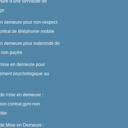
rture d’une servitude de
ge
en demeure pour non-respect
ontrat de téléphonie mobile
en demeure pour indemnité de
t non payée
 mise en demeure pour
lement psychologique au
 de mise en demeure :
ation contrat gym non
ctée
 de Mise en Demeure :