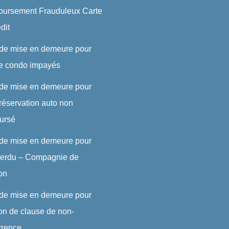
ursement Frauduleux Carte
dit
 de mise en demeure pour
de condo impayés
 de mise en demeure pour
réservation auto non
ursé
 de mise en demeure pour
 perdu – Compagnie de
son
 de mise en demeure pour
ion de clause de non-
rrence