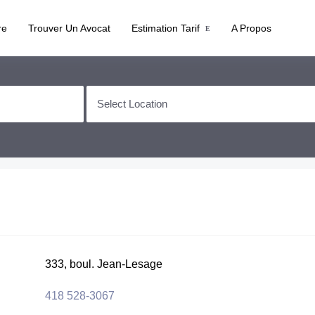
re
Trouver Un Avocat
Estimation Tarif
A Propos
333, boul. Jean-Lesage
418 528-3067