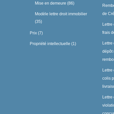
Mise en demeure
(86)
Rembo
de Cré
Modèle lettre droit immobilier
(35)
Lettre
frais 
Prix
(7)
Lettre
Propriété intellectuelle
(1)
dépôt 
rembo
Lettre
colis
livrai
Lettre
violat
concu