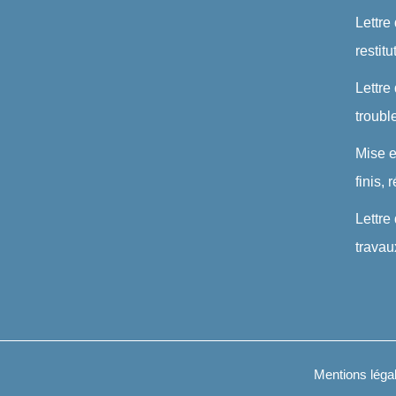
Lettre
restit
Lettre
troubl
Mise 
finis,
Lettre
travau
Mentions léga