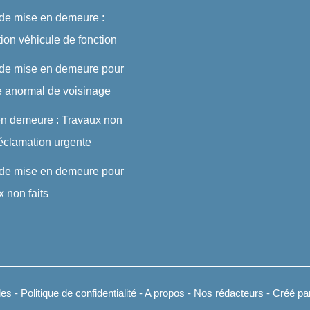
 de mise en demeure :
ution véhicule de fonction
 de mise en demeure pour
e anormal de voisinage
en demeure : Travaux non
 réclamation urgente
 de mise en demeure pour
x non faits
les
-
Politique de confidentialité
-
A propos
-
Nos rédacteurs
- Créé par