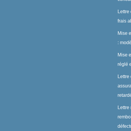
Lettre
frais 
Mise 
: modè
Mise e
réglé 
Lettre
assura
retard
Lettre
rembou
défec