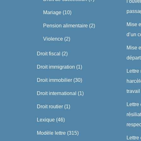
l’ouve
passa
Mariage
(10)
Mise 
Pension alimentaire
(2)
d’un c
Violence
(2)
Mise 
Droit fiscal
(2)
dépar
Droit immigration
(1)
Lettre
Droit immobilier
(30)
harcè
travail
Droit international
(1)
Lettre
Droit routier
(1)
résili
Lexique
(46)
respe
Modèle lettre
(315)
Lettre