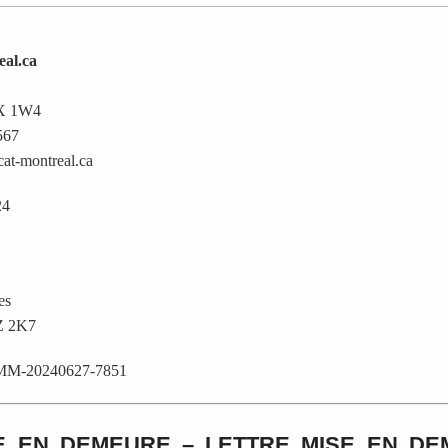
eal.ca
2X 1W4
567
cat-montreal.ca
24
es
Z 2K7
M-20240627-7851
SE EN DEMEURE – LETTRE MISE EN DE