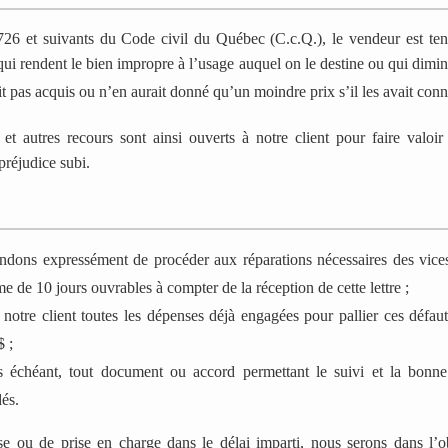
726 et suivants du Code civil du Québec (C.c.Q.), le vendeur est ten
qui rendent le bien impropre à l’usage auquel on le destine ou qui dimi
it pas acquis ou n’en aurait donné qu’un moindre prix s’il les avait con
t autres recours sont ainsi ouverts à notre client pour faire valoir 
préjudice subi.
ons expressément de procéder aux réparations nécessaires des vices
e de 10 jours ouvrables à compter de la réception de cette lettre ;
otre client toutes les dépenses déjà engagées pour pallier ces défaut
$ ;
s échéant, tout document ou accord permettant le suivi et la bonn
és.
e ou de prise en charge dans le délai imparti, nous serons dans l’o