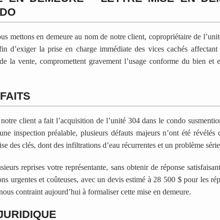
NDO
ous mettons en demeure au nom de notre client, copropriétaire de l’unit
fin d’exiger la prise en charge immédiate des vices cachés affectant
de la vente, compromettent gravement l’usage conforme du bien et e
FAITS
otre client a fait l’acquisition de l’unité 304 dans le condo susment
e inspection préalable, plusieurs défauts majeurs n’ont été révélés 
mise des clés, dont des infiltrations d’eau récurrentes et un problème sér
sieurs reprises votre représentante, sans obtenir de réponse satisfaisan
ions urgentes et coûteuses, avec un devis estimé à 28 500 $ pour les rép
 nous contraint aujourd’hui à formaliser cette mise en demeure.
JURIDIQUE