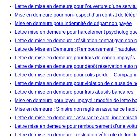
Lettre de mise en demeure pour l’ouverture d’une servi
Mise en demeure pour non-respect d’un contrat de télép
Mise en demeure pour indemnité de départ non payée
Lettre mise en demeure pour harcèlement psychologique 
Lettre de mise en demeure : résiliation contrat gym non 
Lettre de Mise en Demeure : Remboursement Frauduleux
Lettre de mise en demeure pour frais de condo impayés
Lettre de mise en demeure pour dépôt réservation auto
Lettre de mise en demeure pour colis perdu – Compagnie
Lettre de mise en demeure pour violation de clause de 
Lettre de mise en demeure pour frais abusifs bancaires
Mise en demeure pour loyer impayé : modèle de lettre b
Mise en demeure : Sinistre non réglé en assurance habit
Lettre de mise en demeure : assurance auto, indemnisat
Lettre mise en demeure pour remboursement d’une voitu
Lettre de mise en demeure : restitution véhicule de fonct