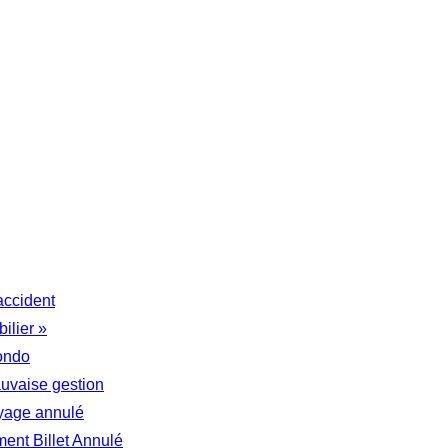
accident
ilier »
ondo
auvaise gestion
yage annulé
nt Billet Annulé