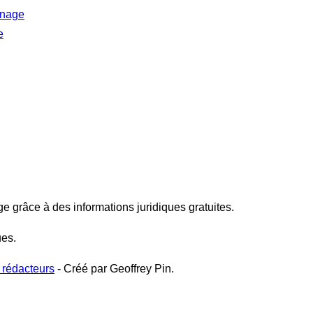
inage
e
ge grâce à des informations juridiques gratuites.
ues.
 rédacteurs
- Créé par Geoffrey Pin.