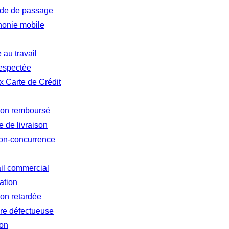
tude de passage
honie mobile
au travail
respectée
 Carte de Crédit
 non remboursé
 de livraison
non-concurrence
ail commercial
ation
ion retardée
re défectueuse
ion