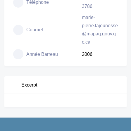
Téléphone
3786
marie-
pierre.lajeunesse
Courriel
@mapaq.gouv.q
c.ca
Année Barreau
2006
Excerpt