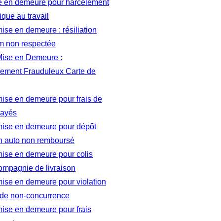
se en demeure pour harcèlement
que au travail
mise en demeure : résiliation
ym non respectée
 Mise en Demeure :
ment Frauduleux Carte de
mise en demeure pour frais de
payés
 mise en demeure pour dépôt
on auto non remboursé
mise en demeure pour colis
ompagnie de livraison
mise en demeure pour violation
 de non-concurrence
mise en demeure pour frais