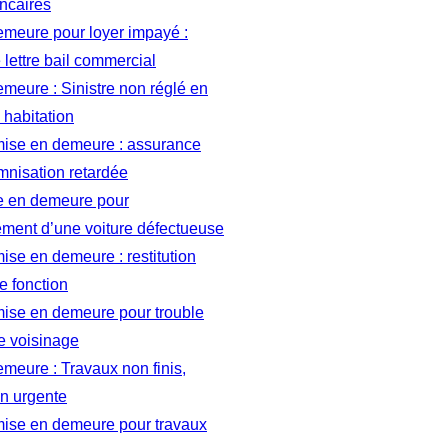
ncaires
emeure pour loyer impayé :
lettre bail commercial
meure : Sinistre non réglé en
habitation
 mise en demeure : assurance
mnisation retardée
se en demeure pour
ment d’une voiture défectueuse
mise en demeure : restitution
e fonction
mise en demeure pour trouble
e voisinage
meure : Travaux non finis,
on urgente
mise en demeure pour travaux