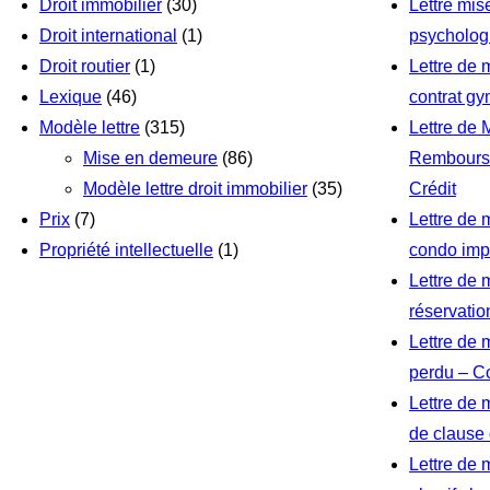
Droit immobilier
(30)
Lettre mi
Droit international
(1)
psychologi
Droit routier
(1)
Lettre de 
Lexique
(46)
contrat g
Modèle lettre
(315)
Lettre de
Mise en demeure
(86)
Rembourse
Modèle lettre droit immobilier
(35)
Crédit
Prix
(7)
Lettre de 
Propriété intellectuelle
(1)
condo im
Lettre de
réservati
Lettre de 
perdu – C
Lettre de 
de clause
Lettre de 