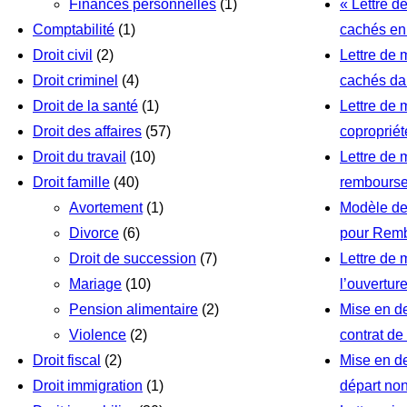
Finances personnelles
(1)
« Lettre d
Comptabilité
(1)
cachés en
Droit civil
(2)
Lettre de 
Droit criminel
(4)
cachés da
Droit de la santé
(1)
Lettre de 
Droit des affaires
(57)
coproprié
Droit du travail
(10)
Lettre de
Droit famille
(40)
rembourse
Avortement
(1)
Modèle de
Divorce
(6)
pour Remb
Droit de succession
(7)
Lettre de
Mariage
(10)
l’ouvertur
Pension alimentaire
(2)
Mise en d
Violence
(2)
contrat de
Droit fiscal
(2)
Mise en d
Droit immigration
(1)
départ no