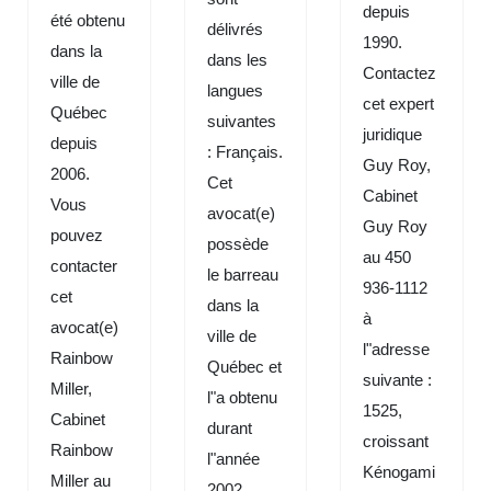
depuis
été obtenu
délivrés
1990.
dans la
dans les
Contactez
ville de
langues
cet expert
Québec
suivantes
juridique
depuis
: Français.
Guy Roy,
2006.
Cet
Cabinet
Vous
avocat(e)
Guy Roy
pouvez
possède
au 450
contacter
le barreau
936-1112
cet
dans la
à
avocat(e)
ville de
l"adresse
Rainbow
Québec et
suivante :
Miller,
l"a obtenu
1525,
Cabinet
durant
croissant
Rainbow
l"année
Kénogami
Miller au
2002.