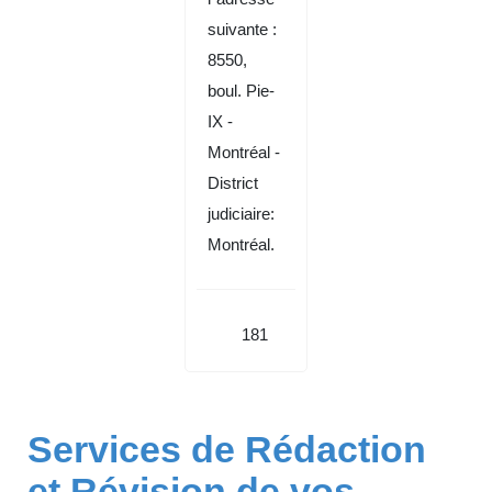
suivante :
8550,
boul. Pie-
IX -
Montréal -
District
judiciaire:
Montréal.
181
Services de Rédaction
et Révision de vos