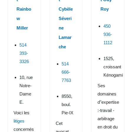
Rainbo
Cybèle
Roy
w
Séveri
450
Miller
ne
936-
Lamar
1112
514
che
393-
1525,
3326
514
croissant
666-
Kénogami
10, rue
7763
Notre-
Ses
Dame
domaines
8550,
E.
d"expertise
boul.
:-travail -
Voici les
Pie-IX
arbitrage
litiges
Cet
en droit du
concernés
avocat