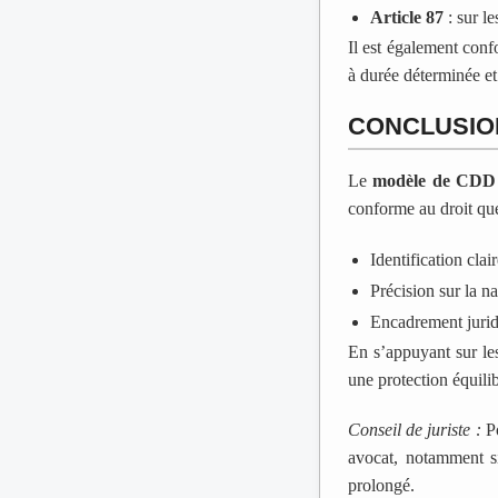
Article 87
: sur le
Il est également con
à durée déterminée et 
CONCLUSIO
Le
modèle de CDD 
conforme au droit qué
Identification clai
Précision sur la n
Encadrement juridi
En s’appuyant sur l
une protection équili
Conseil de juriste :
Po
avocat, notamment si
prolongé.