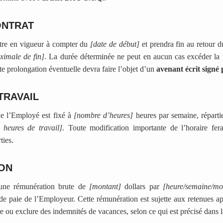
ONTRAT
ntre en vigueur à compter du
[date de début]
et prendra fin au retour d
ximale de fin]
. La durée déterminée ne peut en aucun cas excéder la
te prolongation éventuelle devra faire l’objet d’un
avenant écrit signé 
TRAVAIL
 de l’Employé est fixé à
[nombre d’heures]
heures par semaine, répartie
t heures de travail]
. Toute modification importante de l’horaire fer
ties.
ON
une rémunération brute de
[montant]
dollars par
[heure/semaine/mo
de paie de l’Employeur. Cette rémunération est sujette aux retenues a
ure ou exclure des indemnités de vacances, selon ce qui est précisé dans l