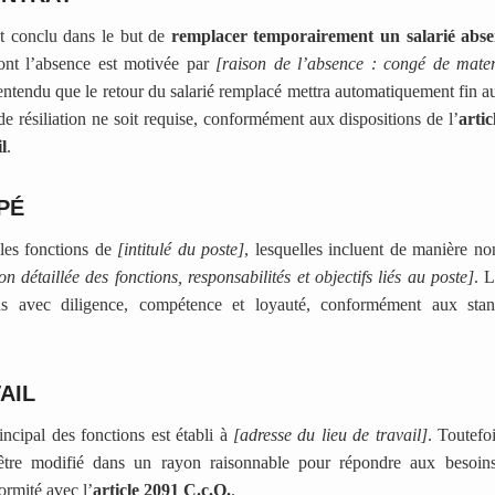
st conclu dans le but de
remplacer temporairement un salarié abse
ont l’absence est motivée par
[raison de l’absence : congé de mater
t entendu que le retour du salarié remplacé mettra automatiquement fin au
e résiliation ne soit requise, conformément aux dispositions de l’
artic
l
.
PÉ
les fonctions de
[intitulé du poste]
, lesquelles incluent de manière non
on détaillée des fonctions, responsabilités et objectifs liés au poste]
. 
ons avec diligence, compétence et loyauté, conformément aux stan
AIL
incipal des fonctions est établi à
[adresse du lieu de travail]
. Toutefo
être modifié dans un rayon raisonnable pour répondre aux besoins
ormité avec l’
article 2091 C.c.Q.
.