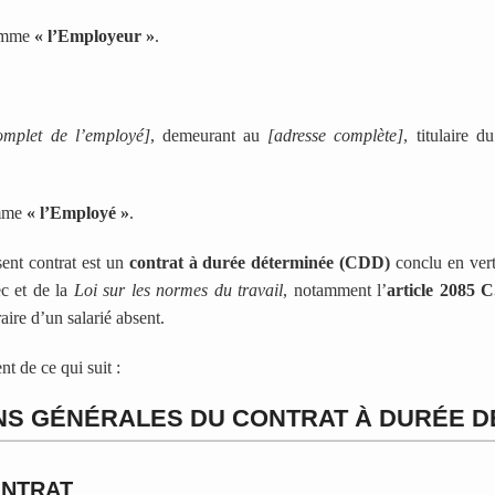
comme
« l’Employeur »
.
mplet de l’employé]
, demeurant au
[adresse complète]
, titulaire 
omme
« l’Employé »
.
ent contrat est un
contrat à durée déterminée (CDD)
conclu en vert
c et de la
Loi sur les normes du travail
, notamment l’
article 2085 C
ire d’un salarié absent.
t de ce qui suit :
ONS GÉNÉRALES DU CONTRAT À DURÉE 
ONTRAT