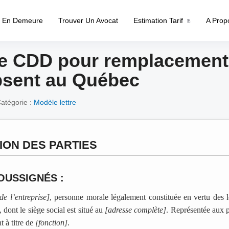
e En Demeure
Trouver Un Avocat
Estimation Tarif
A Prop
e CDD pour remplacement
absent au Québec
Catégorie :
Modèle lettre
TION DES PARTIES
OUSSIGNÉS :
e l’entreprise]
, personne morale légalement constituée en vertu des l
, dont le siège social est situé au
[adresse complète]
. Représentée aux 
nt à titre de
[fonction]
.