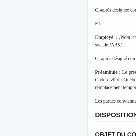
Ci-après désignée 
Et
Employé :
[Nom co
sociale
[NAS]
.
Ci-après désigné c
Préambule :
Le prés
Code civil du Québe
remplacement tempora
Les parties conviennen
DISPOSITI
OBJET DU C