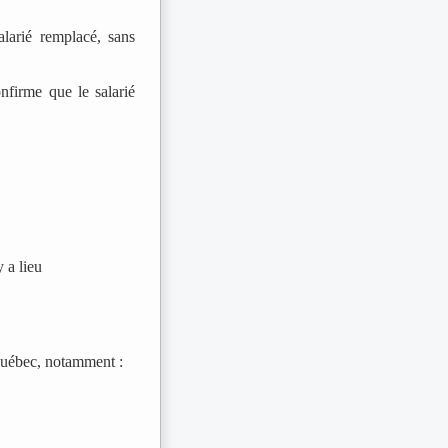
alarié remplacé, sans
onfirme que le salarié
y a lieu
uébec, notamment :