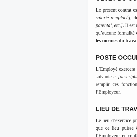
Le présent contrat e
salarié remplacé]
, d
parental, etc.]
. Il es
qu’aucune formalité d
les normes du travai
POSTE OCCU
L’Employé exercera 
suivantes :
[descripti
remplir ces foncti
l’Employeur.
LIEU DE TRAV
Le lieu d’exercice pr
que ce lieu puisse 
l’Employeur, en conf