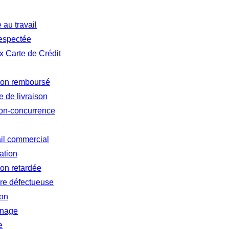
au travail
respectée
 Carte de Crédit
 non remboursé
 de livraison
non-concurrence
ail commercial
ation
ion retardée
re défectueuse
ion
inage
e