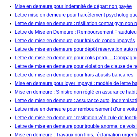
Mise en demeure pour indemnité de départ non payée
Lettre mise en demeure pour harcèlement psychologique 
Lettre de mise en demeure : résiliation contrat gym non 
Lettre de Mise en Demeure : Remboursement Frauduleux
Lettre de mise en demeure pour frais de condo impayés
Lettre de mise en demeure pour dépôt réservation auto
Lettre de mise en demeure pour colis perdu – Compagnie
Lettre de mise en demeure pour violation de clause de 
Lettre de mise en demeure pour frais abusifs bancaires
Mise en demeure pour loyer impayé : modèle de lettre b
Mise en demeure : Sinistre non réglé en assurance habit
Lettre de mise en demeure : assurance auto, indemnisat
Lettre mise en demeure pour remboursement d’une voitu
Lettre de mise en demeure : restitution véhicule de fonct
Lettre de mise en demeure pour trouble anormal de vois
Mise en demeure : Travaux non finis, réclamation urgent