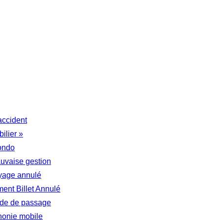
accident
ilier »
ondo
auvaise gestion
yage annulé
nt Billet Annulé
tude de passage
honie mobile