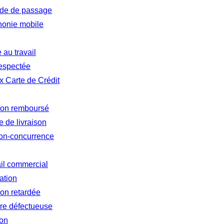
tude de passage
honie mobile
au travail
respectée
 Carte de Crédit
 non remboursé
 de livraison
non-concurrence
ail commercial
ation
ion retardée
re défectueuse
ion