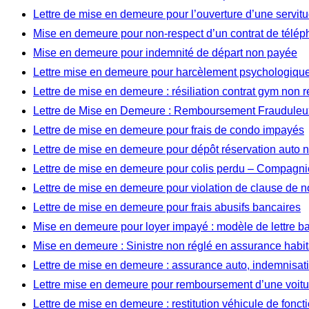
Lettre de mise en demeure pour l’ouverture d’une servi
Mise en demeure pour non-respect d’un contrat de télép
Mise en demeure pour indemnité de départ non payée
Lettre mise en demeure pour harcèlement psychologique 
Lettre de mise en demeure : résiliation contrat gym non 
Lettre de Mise en Demeure : Remboursement Frauduleux
Lettre de mise en demeure pour frais de condo impayés
Lettre de mise en demeure pour dépôt réservation auto
Lettre de mise en demeure pour colis perdu – Compagnie
Lettre de mise en demeure pour violation de clause de 
Lettre de mise en demeure pour frais abusifs bancaires
Mise en demeure pour loyer impayé : modèle de lettre b
Mise en demeure : Sinistre non réglé en assurance habit
Lettre de mise en demeure : assurance auto, indemnisat
Lettre mise en demeure pour remboursement d’une voitu
Lettre de mise en demeure : restitution véhicule de fonct