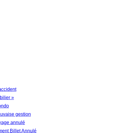
accident
ilier »
ondo
auvaise gestion
yage annulé
nt Billet Annulé