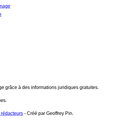
inage
e
ge grâce à des informations juridiques gratuites.
ues.
 rédacteurs
- Créé par Geoffrey Pin.