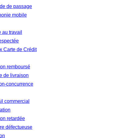
tude de passage
honie mobile
au travail
respectée
 Carte de Crédit
 non remboursé
 de livraison
non-concurrence
ail commercial
ation
ion retardée
re défectueuse
ion