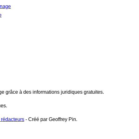
inage
e
ge grâce à des informations juridiques gratuites.
ues.
 rédacteurs
- Créé par Geoffrey Pin.