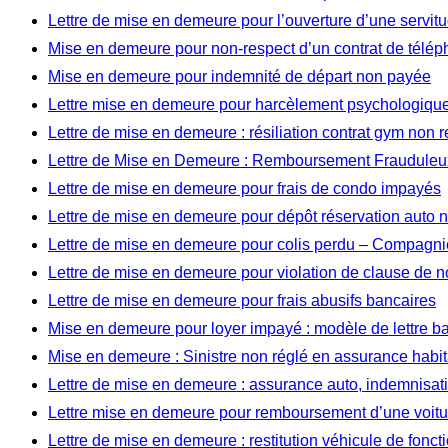
Lettre de mise en demeure pour l’ouverture d’une servi
Mise en demeure pour non-respect d’un contrat de télép
Mise en demeure pour indemnité de départ non payée
Lettre mise en demeure pour harcèlement psychologique 
Lettre de mise en demeure : résiliation contrat gym non 
Lettre de Mise en Demeure : Remboursement Frauduleux
Lettre de mise en demeure pour frais de condo impayés
Lettre de mise en demeure pour dépôt réservation auto
Lettre de mise en demeure pour colis perdu – Compagnie
Lettre de mise en demeure pour violation de clause de 
Lettre de mise en demeure pour frais abusifs bancaires
Mise en demeure pour loyer impayé : modèle de lettre b
Mise en demeure : Sinistre non réglé en assurance habit
Lettre de mise en demeure : assurance auto, indemnisat
Lettre mise en demeure pour remboursement d’une voitu
Lettre de mise en demeure : restitution véhicule de fonct