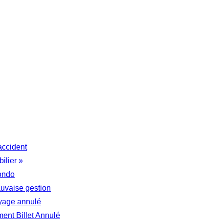
accident
ilier »
ondo
auvaise gestion
yage annulé
nt Billet Annulé