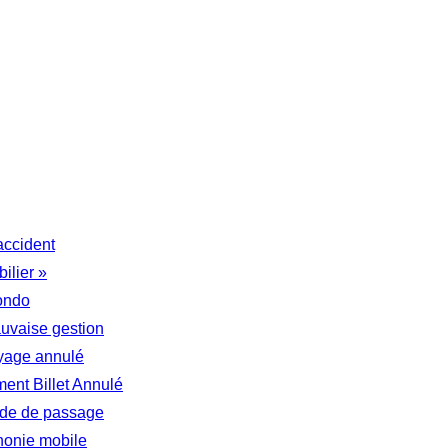
accident
ilier »
ondo
auvaise gestion
yage annulé
nt Billet Annulé
tude de passage
honie mobile