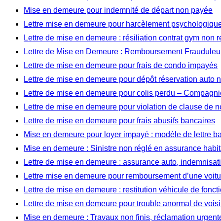
Mise en demeure pour indemnité de départ non payée
Lettre mise en demeure pour harcèlement psychologique 
Lettre de mise en demeure : résiliation contrat gym non 
Lettre de Mise en Demeure : Remboursement Frauduleux
Lettre de mise en demeure pour frais de condo impayés
Lettre de mise en demeure pour dépôt réservation auto
Lettre de mise en demeure pour colis perdu – Compagnie
Lettre de mise en demeure pour violation de clause de 
Lettre de mise en demeure pour frais abusifs bancaires
Mise en demeure pour loyer impayé : modèle de lettre b
Mise en demeure : Sinistre non réglé en assurance habit
Lettre de mise en demeure : assurance auto, indemnisat
Lettre mise en demeure pour remboursement d’une voitu
Lettre de mise en demeure : restitution véhicule de fonct
Lettre de mise en demeure pour trouble anormal de vois
Mise en demeure : Travaux non finis, réclamation urgent