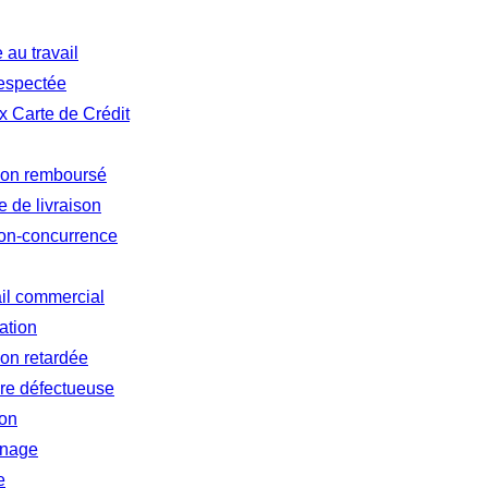
au travail
respectée
 Carte de Crédit
 non remboursé
 de livraison
non-concurrence
ail commercial
ation
ion retardée
re défectueuse
ion
inage
e