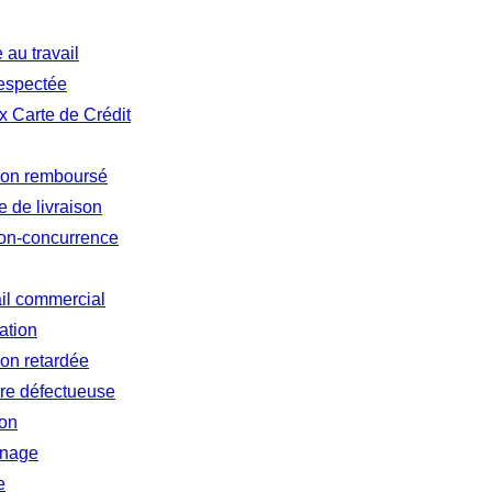
au travail
respectée
 Carte de Crédit
 non remboursé
 de livraison
non-concurrence
ail commercial
ation
ion retardée
re défectueuse
ion
inage
e