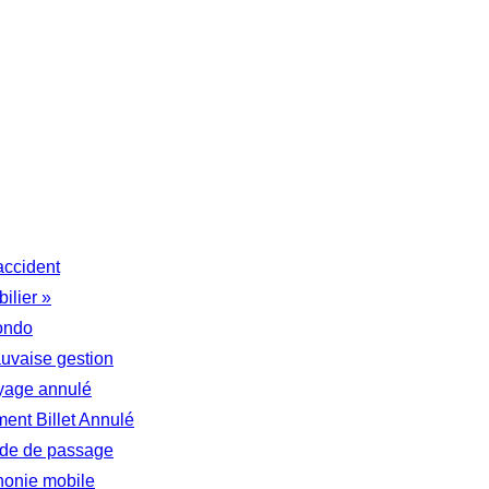
accident
ilier »
ondo
auvaise gestion
yage annulé
nt Billet Annulé
tude de passage
honie mobile