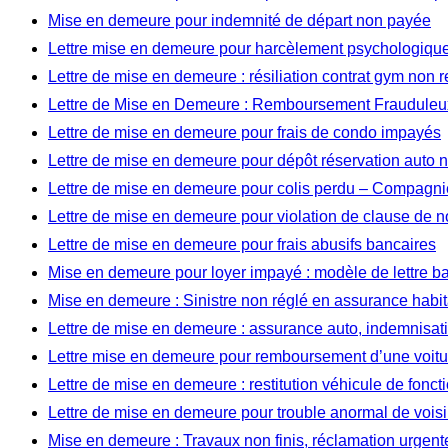
Mise en demeure pour indemnité de départ non payée
Lettre mise en demeure pour harcèlement psychologique 
Lettre de mise en demeure : résiliation contrat gym non 
Lettre de Mise en Demeure : Remboursement Frauduleux
Lettre de mise en demeure pour frais de condo impayés
Lettre de mise en demeure pour dépôt réservation auto
Lettre de mise en demeure pour colis perdu – Compagnie
Lettre de mise en demeure pour violation de clause de 
Lettre de mise en demeure pour frais abusifs bancaires
Mise en demeure pour loyer impayé : modèle de lettre b
Mise en demeure : Sinistre non réglé en assurance habit
Lettre de mise en demeure : assurance auto, indemnisat
Lettre mise en demeure pour remboursement d’une voitu
Lettre de mise en demeure : restitution véhicule de fonct
Lettre de mise en demeure pour trouble anormal de vois
Mise en demeure : Travaux non finis, réclamation urgent