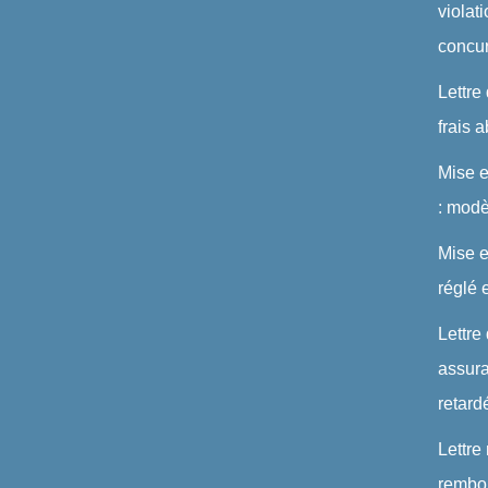
violat
concu
Lettre
frais 
Mise 
: modè
Mise e
réglé 
Lettre
assura
retard
Lettre
rembou