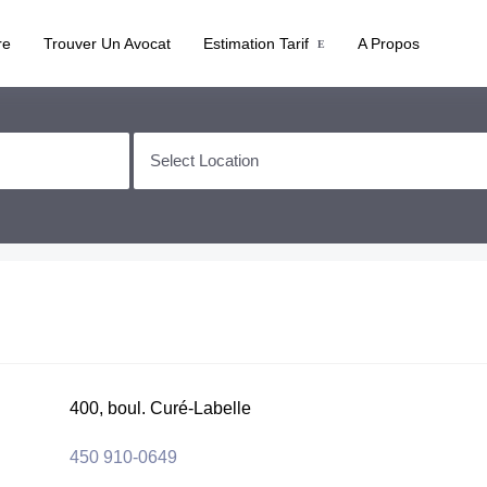
re
Trouver Un Avocat
Estimation Tarif
A Propos
400, boul. Curé-Labelle
450 910-0649