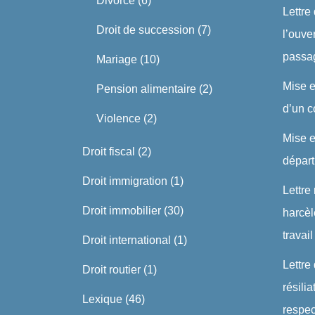
Divorce
(6)
Lettre
Droit de succession
(7)
l’ouve
passa
Mariage
(10)
Mise 
Pension alimentaire
(2)
d’un c
Violence
(2)
Mise 
Droit fiscal
(2)
dépar
Droit immigration
(1)
Lettre
Droit immobilier
(30)
harcè
travail
Droit international
(1)
Lettre
Droit routier
(1)
résili
Lexique
(46)
respe