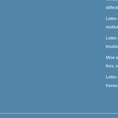
défec
Lettre
restit
Lettre
troubl
Mise 
finis,
Lettre
travau