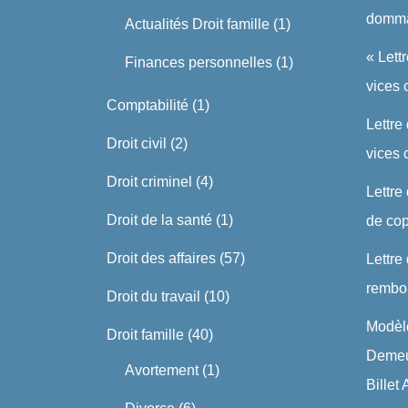
domma
Actualités Droit famille
(1)
« Lett
Finances personnelles
(1)
vices 
Comptabilité
(1)
Lettre
Droit civil
(2)
vices
Droit criminel
(4)
Lettre
Droit de la santé
(1)
de cop
Droit des affaires
(57)
Lettre
rembo
Droit du travail
(10)
Modèle
Droit famille
(40)
Demeu
Avortement
(1)
Billet