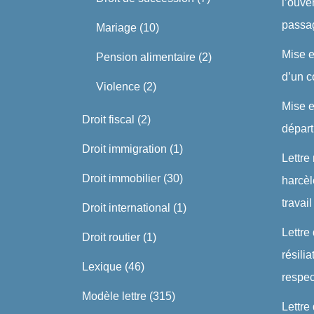
l’ouve
passa
Mariage
(10)
Mise 
Pension alimentaire
(2)
d’un c
Violence
(2)
Mise 
Droit fiscal
(2)
dépar
Droit immigration
(1)
Lettre
Droit immobilier
(30)
harcè
travail
Droit international
(1)
Lettre
Droit routier
(1)
résili
Lexique
(46)
respe
Modèle lettre
(315)
Lettre