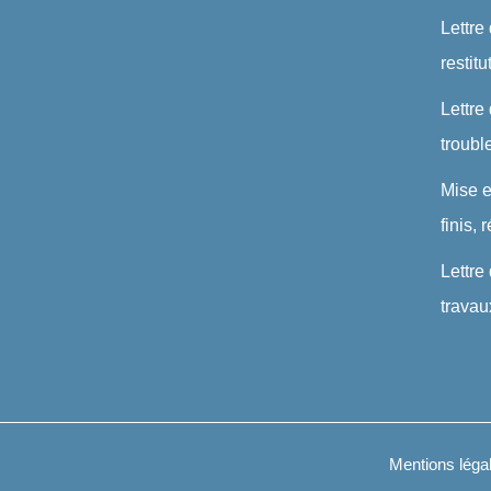
Lettre
restit
Lettre
troubl
Mise 
finis,
Lettre
travau
Mentions léga