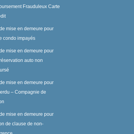
ursement Frauduleux Carte
dit
 de mise en demeure pour
de condo impayés
 de mise en demeure pour
réservation auto non
ursé
 de mise en demeure pour
 perdu – Compagnie de
son
 de mise en demeure pour
ion de clause de non-
rrence