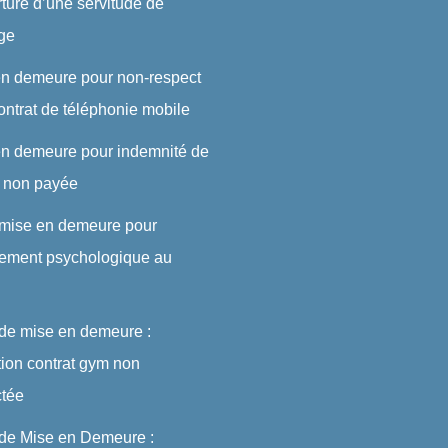
rture d’une servitude de
ge
en demeure pour non-respect
ontrat de téléphonie mobile
en demeure pour indemnité de
t non payée
 mise en demeure pour
lement psychologique au
 de mise en demeure :
ation contrat gym non
ctée
 de Mise en Demeure :