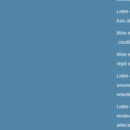
Lettre
frais 
Mise 
: modè
Mise e
réglé 
Lettre
assura
retard
Lettre
rembou
défec