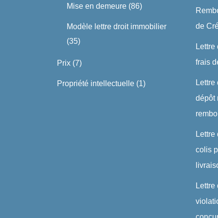
Mise en demeure
(86)
Rembo
de Cré
Modèle lettre droit immobilier
(35)
Lettre
frais 
Prix
(7)
Lettre
Propriété intellectuelle
(1)
dépôt 
rembo
Lettre
colis
livrai
Lettre
violat
concu