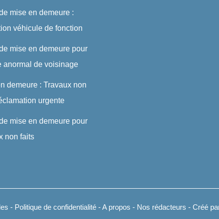
 de mise en demeure :
ution véhicule de fonction
 de mise en demeure pour
e anormal de voisinage
en demeure : Travaux non
 réclamation urgente
 de mise en demeure pour
x non faits
les
-
Politique de confidentialité
-
A propos
-
Nos rédacteurs
- Créé par