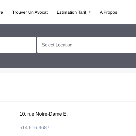
re
Trouver Un Avocat
Estimation Tarif
A Propos
10, rue Notre-Dame E.
514 616-9687