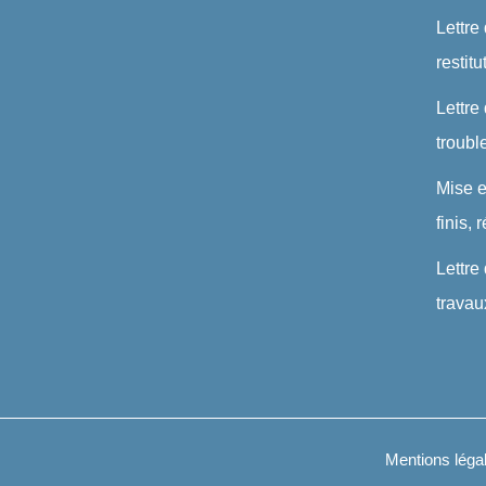
Lettre
restit
Lettre
troubl
Mise 
finis,
Lettre
travau
Mentions léga