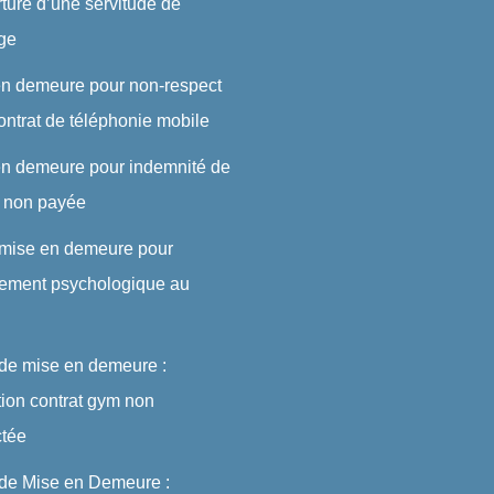
rture d’une servitude de
ge
en demeure pour non-respect
ontrat de téléphonie mobile
en demeure pour indemnité de
t non payée
 mise en demeure pour
lement psychologique au
 de mise en demeure :
ation contrat gym non
ctée
 de Mise en Demeure :