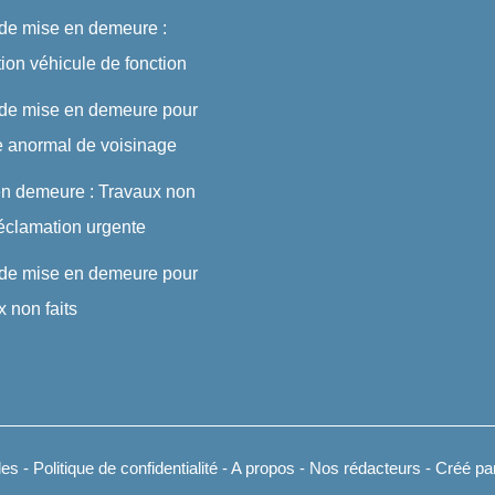
 de mise en demeure :
ution véhicule de fonction
 de mise en demeure pour
e anormal de voisinage
en demeure : Travaux non
 réclamation urgente
 de mise en demeure pour
x non faits
les
-
Politique de confidentialité
-
A propos
-
Nos rédacteurs
- Créé par