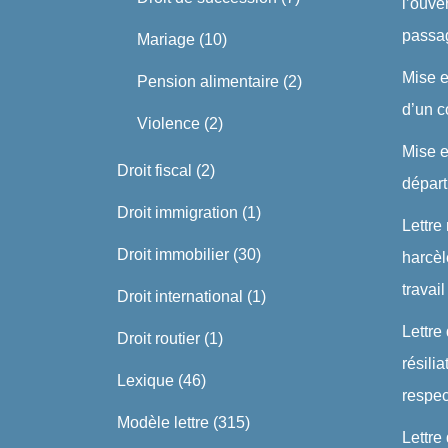
l’ouve
passa
Mariage
(10)
Mise 
Pension alimentaire
(2)
d’un c
Violence
(2)
Mise 
Droit fiscal
(2)
dépar
Droit immigration
(1)
Lettre
Droit immobilier
(30)
harcè
travail
Droit international
(1)
Lettre
Droit routier
(1)
résili
Lexique
(46)
respe
Modèle lettre
(315)
Lettre