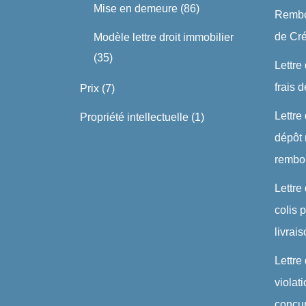
Mise en demeure
(86)
Rembo
de Cré
Modèle lettre droit immobilier
(35)
Lettre
frais 
Prix
(7)
Lettre
Propriété intellectuelle
(1)
dépôt 
rembo
Lettre
colis
livrai
Lettre
violat
concu