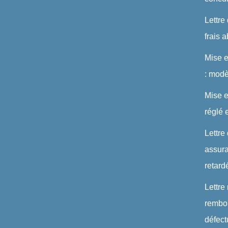
Lettre
frais 
Mise 
: modè
Mise e
réglé 
Lettre
assura
retard
Lettre
rembou
défec