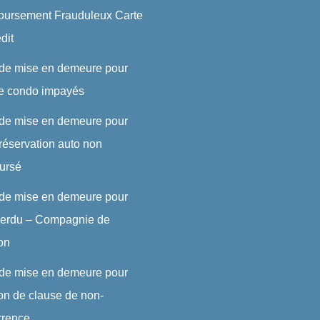
ursement Frauduleux Carte
dit
 de mise en demeure pour
de condo impayés
 de mise en demeure pour
réservation auto non
ursé
 de mise en demeure pour
 perdu – Compagnie de
son
 de mise en demeure pour
ion de clause de non-
rrence