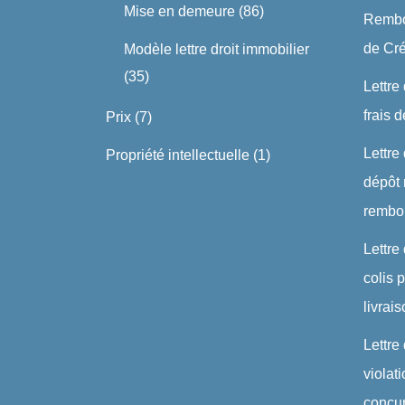
Mise en demeure
(86)
Rembo
de Cré
Modèle lettre droit immobilier
(35)
Lettre
frais 
Prix
(7)
Lettre
Propriété intellectuelle
(1)
dépôt 
rembo
Lettre
colis
livrai
Lettre
violat
concu