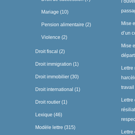
l’ouve
passa
Mariage
(10)
Mise 
Pension alimentaire
(2)
d’un c
Violence
(2)
Mise 
Droit fiscal
(2)
dépar
Droit immigration
(1)
Lettre
Droit immobilier
(30)
harcè
travail
Droit international
(1)
Lettre
Droit routier
(1)
résili
Lexique
(46)
respe
Modèle lettre
(315)
Lettre