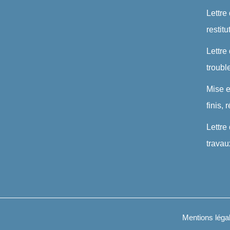
Lettre
restit
Lettre
troubl
Mise 
finis,
Lettre
travau
Mentions léga