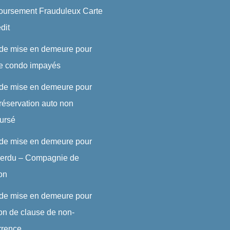
ursement Frauduleux Carte
dit
 de mise en demeure pour
de condo impayés
 de mise en demeure pour
réservation auto non
ursé
 de mise en demeure pour
 perdu – Compagnie de
son
 de mise en demeure pour
ion de clause de non-
rrence