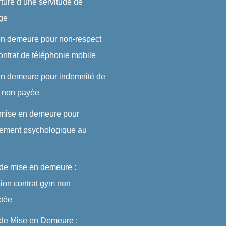
rture d’une servitude de
ge
en demeure pour non-respect
ontrat de téléphonie mobile
en demeure pour indemnité de
t non payée
 mise en demeure pour
lement psychologique au
 de mise en demeure :
ation contrat gym non
ctée
 de Mise en Demeure :