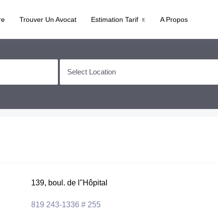
re
Trouver Un Avocat
Estimation Tarif
A Propos
139, boul. de l"Hôpital
819 243-1336 # 255