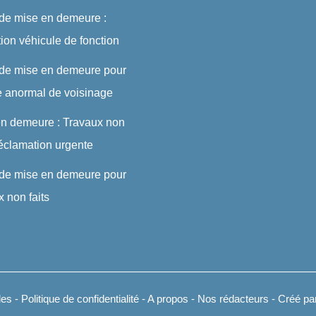
 de mise en demeure :
ution véhicule de fonction
 de mise en demeure pour
e anormal de voisinage
en demeure : Travaux non
 réclamation urgente
 de mise en demeure pour
x non faits
les
-
Politique de confidentialité
-
A propos
-
Nos rédacteurs
- Créé par