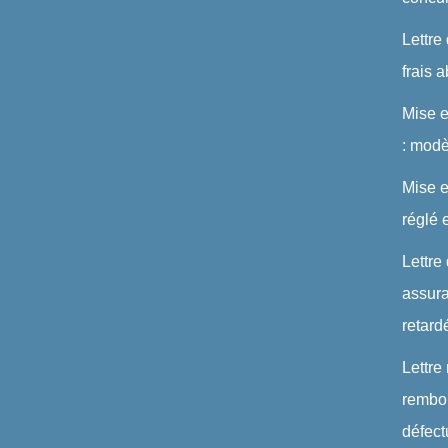
Lettre
frais 
Mise 
: modè
Mise e
réglé 
Lettre
assura
retard
Lettre
rembou
défec