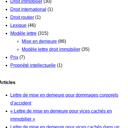
Droit immobilier
(30)
Droit international
(1)
Droit routier
(1)
Lexique
(46)
Modèle lettre
(315)
Mise en demeure
(86)
Modèle lettre droit immobilier
(35)
Prix
(7)
Propriété intellectuelle
(1)
Articles
Lettre de mise en demeure pour dommages corporels
d’accident
« Lettre de mise en demeure pour vices cachés en
immobilier »
Lettre de mise en demeure pour vices cachés dans un