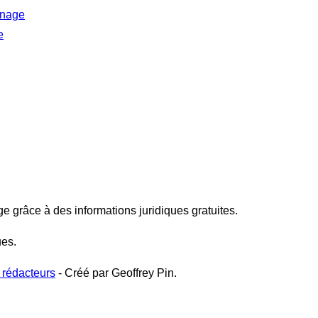
inage
e
ge grâce à des informations juridiques gratuites.
ues.
 rédacteurs
- Créé par Geoffrey Pin.