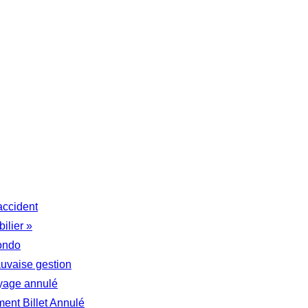
accident
ilier »
ondo
auvaise gestion
yage annulé
nt Billet Annulé