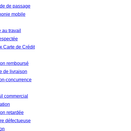
tude de passage
honie mobile
au travail
respectée
 Carte de Crédit
 non remboursé
 de livraison
non-concurrence
ail commercial
ation
ion retardée
re défectueuse
ion