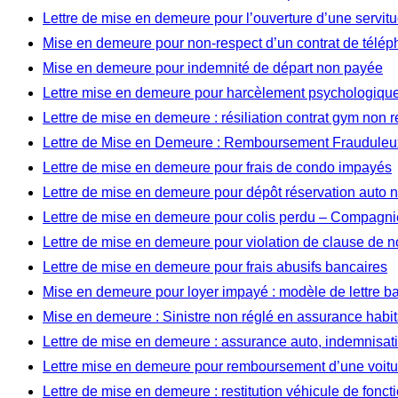
Lettre de mise en demeure pour l’ouverture d’une servi
Mise en demeure pour non-respect d’un contrat de télép
Mise en demeure pour indemnité de départ non payée
Lettre mise en demeure pour harcèlement psychologique 
Lettre de mise en demeure : résiliation contrat gym non 
Lettre de Mise en Demeure : Remboursement Frauduleux
Lettre de mise en demeure pour frais de condo impayés
Lettre de mise en demeure pour dépôt réservation auto
Lettre de mise en demeure pour colis perdu – Compagnie
Lettre de mise en demeure pour violation de clause de 
Lettre de mise en demeure pour frais abusifs bancaires
Mise en demeure pour loyer impayé : modèle de lettre b
Mise en demeure : Sinistre non réglé en assurance habit
Lettre de mise en demeure : assurance auto, indemnisat
Lettre mise en demeure pour remboursement d’une voitu
Lettre de mise en demeure : restitution véhicule de fonct