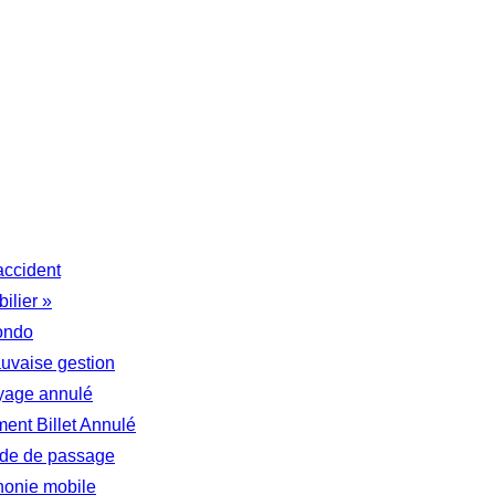
accident
ilier »
ondo
auvaise gestion
yage annulé
nt Billet Annulé
tude de passage
honie mobile