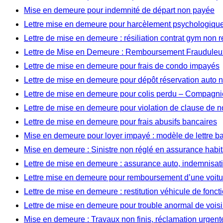
Mise en demeure pour indemnité de départ non payée
Lettre mise en demeure pour harcèlement psychologique 
Lettre de mise en demeure : résiliation contrat gym non 
Lettre de Mise en Demeure : Remboursement Frauduleux
Lettre de mise en demeure pour frais de condo impayés
Lettre de mise en demeure pour dépôt réservation auto
Lettre de mise en demeure pour colis perdu – Compagnie
Lettre de mise en demeure pour violation de clause de 
Lettre de mise en demeure pour frais abusifs bancaires
Mise en demeure pour loyer impayé : modèle de lettre b
Mise en demeure : Sinistre non réglé en assurance habit
Lettre de mise en demeure : assurance auto, indemnisat
Lettre mise en demeure pour remboursement d’une voitu
Lettre de mise en demeure : restitution véhicule de fonct
Lettre de mise en demeure pour trouble anormal de vois
Mise en demeure : Travaux non finis, réclamation urgent