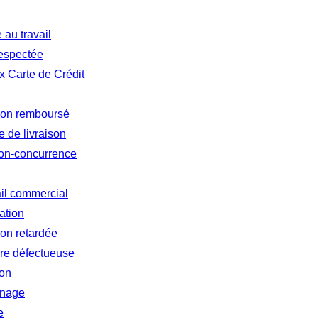
au travail
respectée
 Carte de Crédit
 non remboursé
 de livraison
non-concurrence
ail commercial
ation
ion retardée
re défectueuse
ion
inage
e