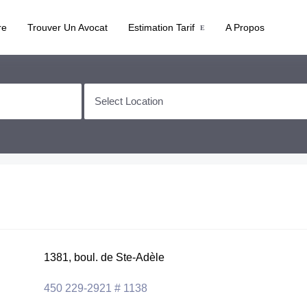
re
Trouver Un Avocat
Estimation Tarif
A Propos
1381, boul. de Ste-Adèle
450 229-2921 # 1138