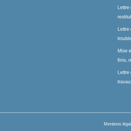
Lettre
restit
Lettre
troubl
Mise 
finis,
Lettre
travau
Mentions léga