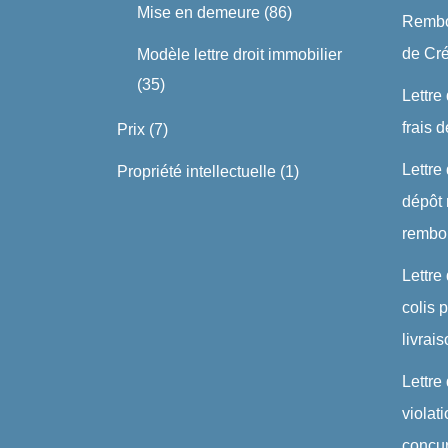
Mise en demeure
(86)
Rembo
de Cré
Modèle lettre droit immobilier
(35)
Lettre
frais 
Prix
(7)
Lettre
Propriété intellectuelle
(1)
dépôt 
rembo
Lettre
colis
livrai
Lettre
violat
concu