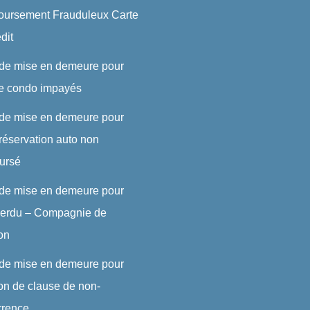
ursement Frauduleux Carte
dit
 de mise en demeure pour
de condo impayés
 de mise en demeure pour
réservation auto non
ursé
 de mise en demeure pour
 perdu – Compagnie de
son
 de mise en demeure pour
ion de clause de non-
rrence