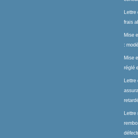
Lettre
frais 
Mise 
: modè
Mise e
réglé 
Lettre
assura
retard
Lettre
rembou
défec