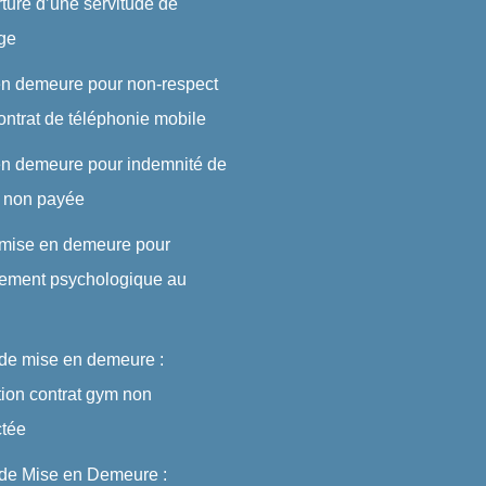
rture d’une servitude de
ge
en demeure pour non-respect
ontrat de téléphonie mobile
en demeure pour indemnité de
t non payée
 mise en demeure pour
lement psychologique au
 de mise en demeure :
ation contrat gym non
ctée
 de Mise en Demeure :