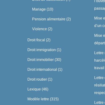
l’ouve
passa
Mariage
(10)
Mise 
Pension alimentaire
(2)
d’un c
Violence
(2)
Mise 
Droit fiscal
(2)
dépar
Droit immigration
(1)
Lettre
Droit immobilier
(30)
harcè
travail
Droit international
(1)
Lettre
Droit routier
(1)
résili
Lexique
(46)
respe
Modèle lettre
(315)
Lettre