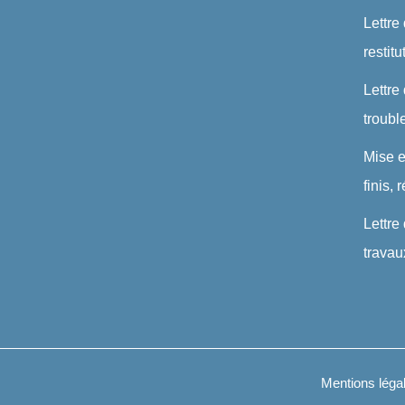
Lettre
restit
Lettre
troubl
Mise 
finis,
Lettre
travau
Mentions léga