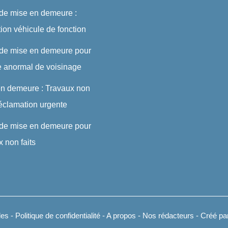
 de mise en demeure :
ution véhicule de fonction
 de mise en demeure pour
e anormal de voisinage
en demeure : Travaux non
 réclamation urgente
 de mise en demeure pour
x non faits
les
-
Politique de confidentialité
-
A propos
-
Nos rédacteurs
- Créé par