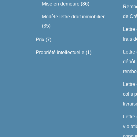
Mise en demeure
(86)
Rembo
de Cré
Modèle lettre droit immobilier
(35)
Lettre
frais 
Prix
(7)
Lettre
Propriété intellectuelle
(1)
dépôt 
rembo
Lettre
colis
livrai
Lettre
violat
concu