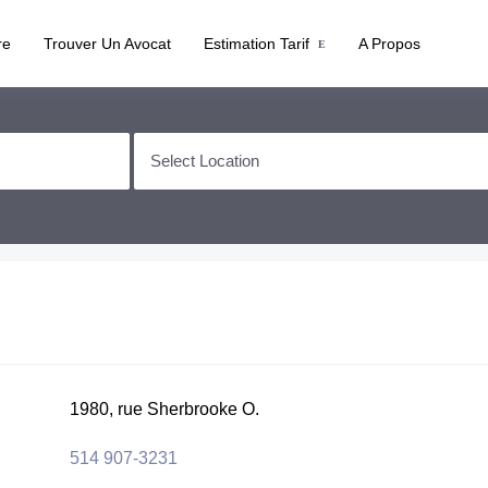
re
Trouver Un Avocat
Estimation Tarif
A Propos
1980, rue Sherbrooke O.
514 907-3231