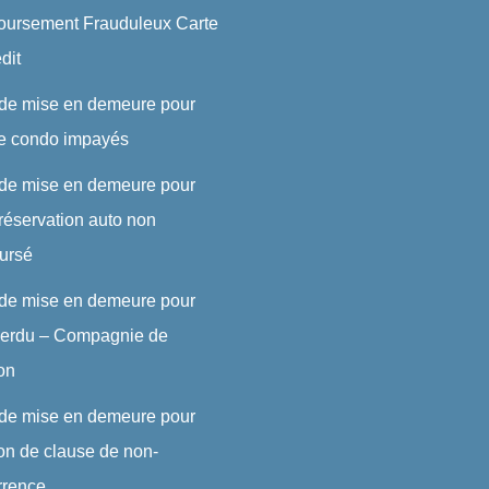
ursement Frauduleux Carte
dit
 de mise en demeure pour
de condo impayés
 de mise en demeure pour
réservation auto non
ursé
 de mise en demeure pour
 perdu – Compagnie de
son
 de mise en demeure pour
ion de clause de non-
rrence