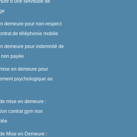
rture d’une servitude de
ge
en demeure pour non-respect
ontrat de téléphonie mobile
en demeure pour indemnité de
t non payée
 mise en demeure pour
lement psychologique au
 de mise en demeure :
ation contrat gym non
ctée
 de Mise en Demeure :