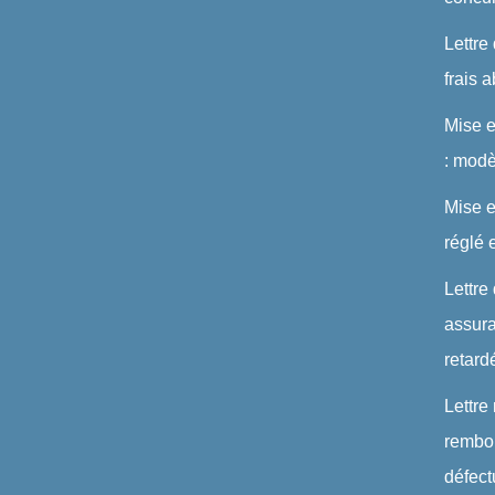
Lettre
frais 
Mise 
: modè
Mise e
réglé 
Lettre
assura
retard
Lettre
rembou
défec