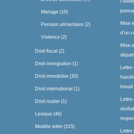
l’ouve
passa
Mariage
(10)
Mise 
Pension alimentaire
(2)
d’un c
Violence
(2)
Mise 
Droit fiscal
(2)
dépar
Droit immigration
(1)
Lettre
Droit immobilier
(30)
harcè
travail
Droit international
(1)
Lettre
Droit routier
(1)
résili
Lexique
(46)
respe
Modèle lettre
(315)
Lettre