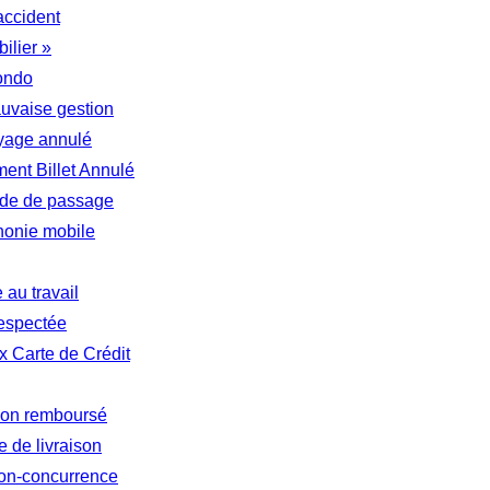
accident
ilier »
ondo
auvaise gestion
yage annulé
nt Billet Annulé
tude de passage
honie mobile
au travail
respectée
 Carte de Crédit
 non remboursé
 de livraison
non-concurrence