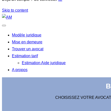
Skip to content
Modèle juridique
Mise en demeure
Trouver un avocat
Estimation tarif
Estimation Aide juridique
A propos
B
CHOISISSEZ VOTRE AVOCAT