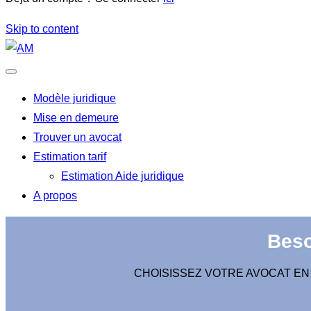
Skip to content
Modèle juridique
Mise en demeure
Trouver un avocat
Estimation tarif
Estimation Aide juridique
A propos
Beso
CHOISISSEZ VOTRE AVOCAT EN