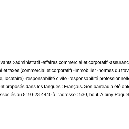
ts :-administratif -affaires commercial et corporatif -assurances
scal et taxes (commercial et corporatif) -immobilier -normes du t
ocataire) -responsabilité civile -responsabilité professionnelle -
 sont proposés dans les langues : Français. Son barreau a été o
ssociés au 819 623-4440 à l"adresse : 530, boul. Albiny-Paquette 