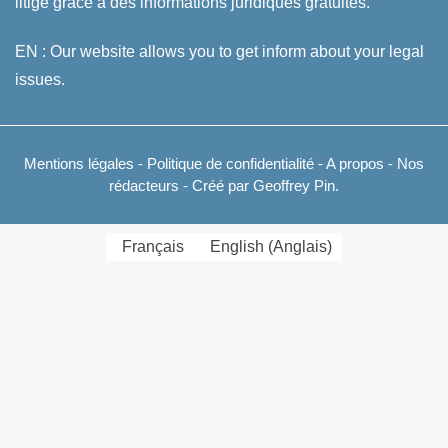
litige grâce à des informations juridiques gratuites.
EN : Our website allows you to get inform about your legal
issues.
Mentions légales
-
Politique de confidentialité
-
A propos
-
Nos
rédacteurs
- Créé par Geoffrey Pin.
Français
English
(
Anglais
)