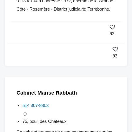
0113 # 104 à l"adresse : 372, chemin de la Grande-
Côte - Rosemère - District judiciaire: Terrebonne.
93
93
Cabinet Marise Rabbath
514 907-8803
75, boul. des Châteaux
Ce cabinet propose de vous accompagner sur les